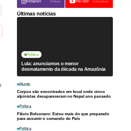
Instagram
YouTube
Follows
Subscribers
Últimas notícias
Política
Lula: anunciamos o menor
desmatamento da década na Amazônia
Mundo
o
Corpos são encontrados em local onde cinco
alpinistas desapareceram no Nepal ano passado
Política
Flávio Bolsonaro: Estou mais do que preparado
para assumir o comando do País
Política