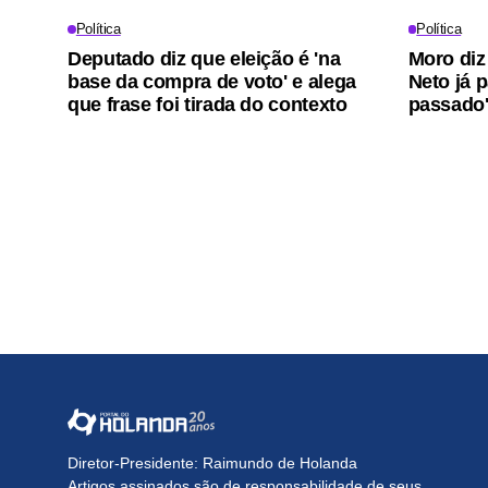
Política
Política
Deputado diz que eleição é 'na
Moro diz
base da compra de voto' e alega
Neto já 
que frase foi tirada do contexto
passado
Diretor-Presidente: Raimundo de Holanda
Artigos assinados são de responsabilidade de seus