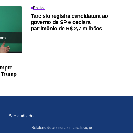
Política
Tarcísio registra candidatura ao
governo de SP e declara
patrimônio de R$ 2,7 milhões
umpre
 Trump
Site auditado
Relatório de auditoria em atualização