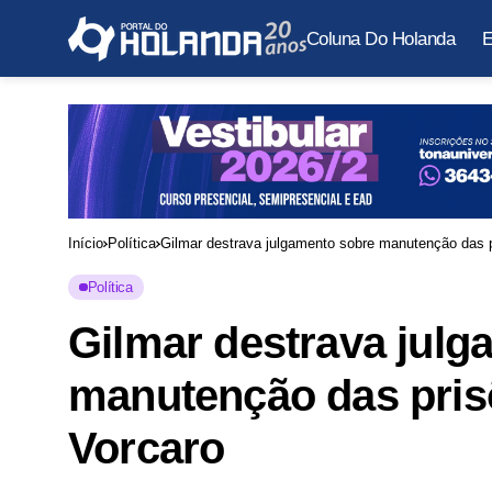
Coluna Do Holanda
E
Início
Política
Gilmar destrava julgamento sobre manutenção das p
Política
Gilmar destrava julg
manutenção das prisõ
Vorcaro