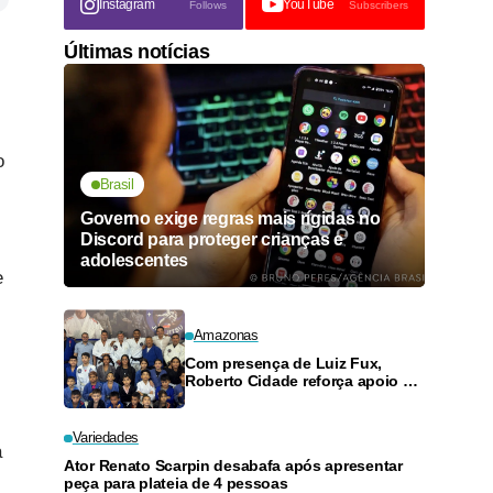
Instagram
YouTube
Follows
Subscribers
Últimas notícias
o
Brasil
Governo exige regras mais rígidas no
Discord para proteger crianças e
adolescentes
e
Amazonas
Com presença de Luiz Fux,
Roberto Cidade reforça apoio a
projeto social de jiu-jitsu no
Ouro Verde
Variedades
a
Ator Renato Scarpin desabafa após apresentar
peça para plateia de 4 pessoas