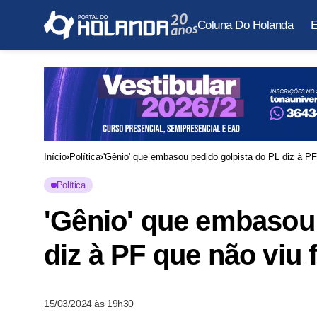
Coluna Do Holanda
E
Início
Política
'Gênio' que embasou pedido golpista do PL diz à PF 
Política
'Gênio' que embasou 
diz à PF que não viu f
15/03/2024 às 19h30