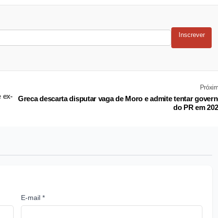
Inscrever
Próxi
 ex-
Greca descarta disputar vaga de Moro e admite tentar gover
do PR em 20
E-mail *