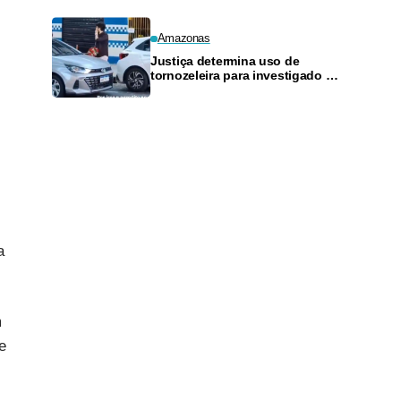
Amazonas
Justiça determina uso de
tornozeleira para investigado por
perseguir estudante em Manaus
a
m
e