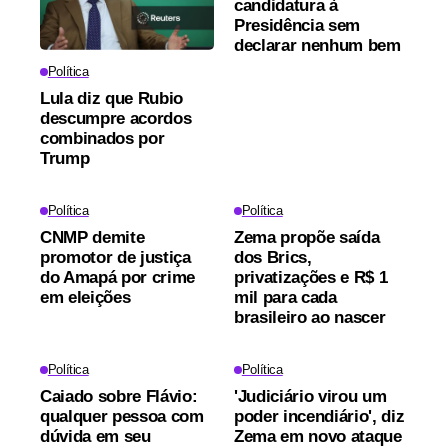
candidatura à
Presidência sem
declarar nenhum bem
Política
Lula diz que Rubio
descumpre acordos
combinados por
Trump
Política
Política
CNMP demite
Zema propõe saída
promotor de justiça
dos Brics,
do Amapá por crime
privatizações e R$ 1
em eleições
mil para cada
brasileiro ao nascer
Política
Política
Caiado sobre Flávio:
'Judiciário virou um
qualquer pessoa com
poder incendiário', diz
dúvida em seu
Zema em novo ataque