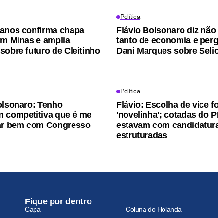
Política
anos confirma chapa
Flávio Bolsonaro diz não
em Minas e amplia
tanto de economia e perg
sobre futuro de Cleitinho
Dani Marques sobre Seli
Política
olsonaro: Tenho
Flávio: Escolha de vice fo
 competitiva que é me
'novelinha'; cotadas do P
nar bem com Congresso
estavam com candidatur
estruturadas
Fique por dentro
Capa
Coluna do Holanda