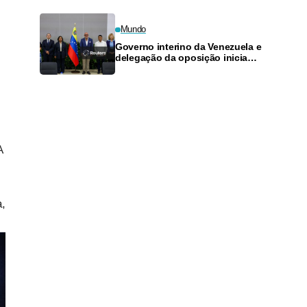
Mundo
Governo interino da Venezuela e
delegação da oposição iniciam
negociações
A
a,