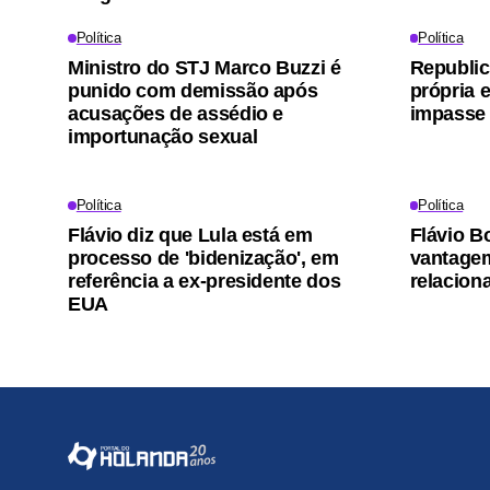
Política
Política
Ministro do STJ Marco Buzzi é
Republic
punido com demissão após
própria 
acusações de assédio e
impasse 
importunação sexual
Política
Política
Flávio diz que Lula está em
Flávio B
processo de 'bidenização', em
vantagem
referência a ex-presidente dos
relacio
EUA