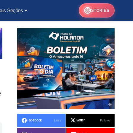
ais Seções
STORIES
e
Facebook
Twitter
Likes
Follows