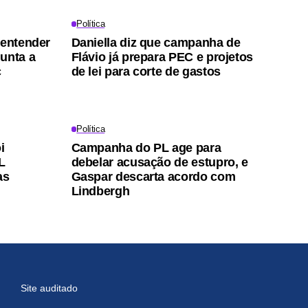
Política
 entender
Daniella diz que campanha de
unta a
Flávio já prepara PEC e projetos
c
de lei para corte de gastos
Política
i
Campanha do PL age para
L
debelar acusação de estupro, e
as
Gaspar descarta acordo com
Lindbergh
Site auditado