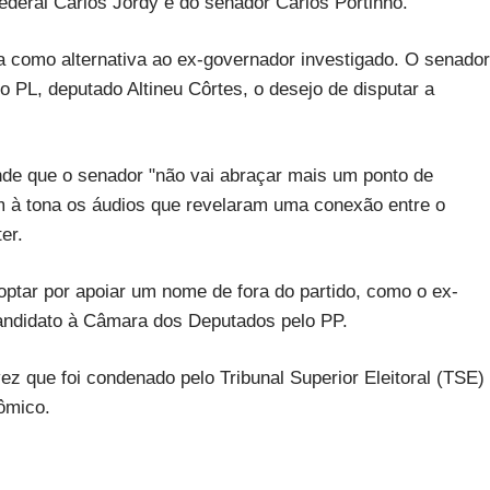
ederal Carlos Jordy e do senador Carlos Portinho.
oca como alternativa ao ex-governador investigado. O senador
do PL, deputado Altineu Côrtes, o desejo de disputar a
nde que o senador "não vai abraçar mais um ponto de
m à tona os áudios que revelaram uma conexão entre o
er.
optar por apoiar um nome de fora do partido, como o ex-
é-candidato à Câmara dos Deputados pelo PP.
ez que foi condenado pelo Tribunal Superior Eleitoral (TSE)
nômico.