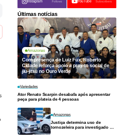
Instagram
YouTube
Follows
Subscribers
Últimas notícias
Amazonas
Com presença de Luiz Fux, Roberto
Cidade reforça apoio a projeto social de
jiu-jitsu no Ouro Verde
Variedades
Ator Renato Scarpin desabafa após apresentar
s
peça para plateia de 4 pessoas
Amazonas
o
Justiça determina uso de
tornozeleira para investigado por
perseguir estudante em Manaus