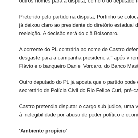
outros nomes para a disputa, como o do deputado f
Preterido pelo partido na disputa, Portinho se col
já deixou claro ao presidente do diretório estadual 
reeleição. A decisão será do clã Bolsonaro.
A corrente do PL contrária ao nome de Castro defe
desgaste para a campanha presidencial" após vire
Flávio e o banqueiro Daniel Vorcaro, do Banco Mast
Outro deputado do PL já aposta que o partido pode 
secretário de Polícia Civil do Rio Felipe Curi, pr
Castro pretendia disputar o cargo sub judice, uma v
à inelegibilidade por abuso de poder político e eco
'Ambiente propício'