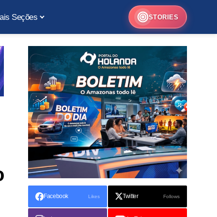
ais Seções
STORIES
o
Facebook
Twitter
Likes
Follows