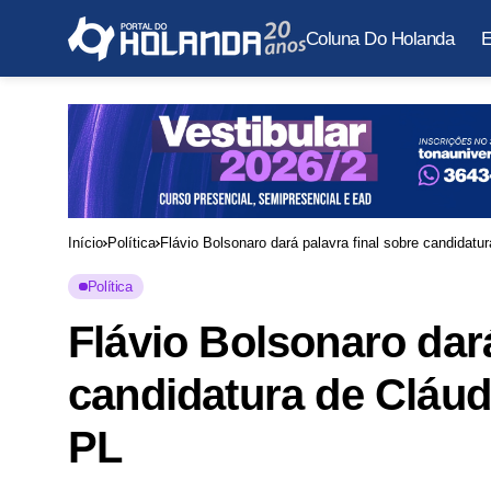
Coluna Do Holanda
E
Início
Política
Flávio Bolsonaro dará palavra final sobre candidat
Política
Flávio Bolsonaro dará
candidatura de Cláud
PL