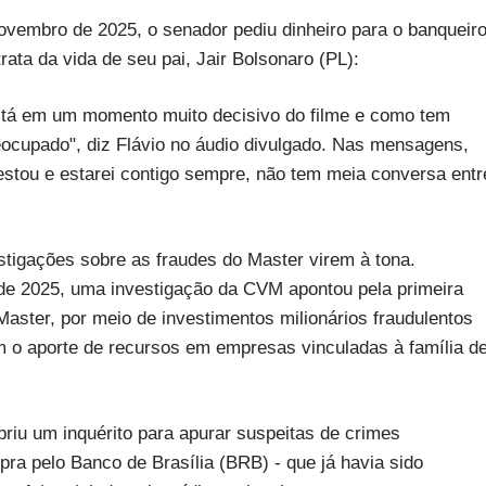
novembro de 2025, o senador pediu dinheiro para o banqueir
ata da vida de seu pai, Jair Bolsonaro (PL):
está em um momento muito decisivo do filme e como tem
eocupado", diz Flávio no áudio divulgado. Nas mensagens,
estou e estarei contigo sempre, não tem meia conversa entr
tigações sobre as fraudes do Master virem à tona.
 de 2025, uma investigação da CVM apontou pela primeira
Master, por meio de investimentos milionários fraudulentos
ram o aporte de recursos em empresas vinculadas à família d
briu um inquérito para apurar suspeitas de crimes
ra pelo Banco de Brasília (BRB) - que já havia sido