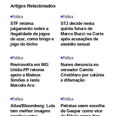
Artigos Relacionados
Política
Política
STF retoma
STJ decide nesta
julgamento sobre a
quinta futuro de
ilegalidade de jogos
Marco Buzzi na Corte
de azar, como bingo e
após acusações de
jogo do bicho
assédio sexual
Política
Política
Reviravolta em MG:
Nunes denuncia ex-
União-PP retoma
vereador Camilo
apoio a Mateus
Cristófaro por calúnia
Simões e isola
e difamação
Marcelo Aro
Política
Política
Atlas/Bloomberg: Lula
Petistas veem escolha
tem melhor imagem
de Gaspar como vice