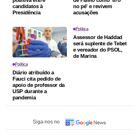
positiva entre
de Flávio como 'tiro
candidatos à
no pé' e revivem
Presidência
acusações
Política
Assessor de Haddad
será suplente de Tebet
e vereador do PSOL,
de Marina
Política
Diário atribuído a
Fauci cita pedido de
apoio de professor da
USP durante a
pandemia
Siga-nos no