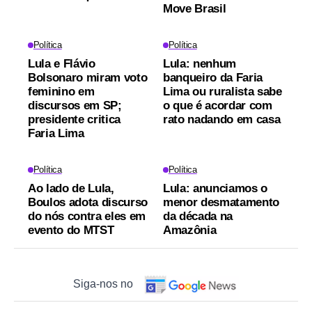
Move Brasil
Política
Política
Lula e Flávio
Lula: nenhum
Bolsonaro miram voto
banqueiro da Faria
feminino em
Lima ou ruralista sabe
discursos em SP;
o que é acordar com
presidente critica
rato nadando em casa
Faria Lima
Política
Política
Ao lado de Lula,
Lula: anunciamos o
Boulos adota discurso
menor desmatamento
do nós contra eles em
da década na
evento do MTST
Amazônia
Siga-nos no