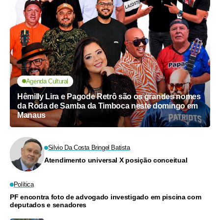
Agenda Cultural
Hêmilly Lira e Pagode Retrô são os grandes nomes
da Roda de Samba da Timboca neste domingo em
Manaus
Silvio Da Costa Bringel Batista
Atendimento universal X posição conceitual
Política
PF encontra foto de advogado investigado em piscina com
deputados e senadores