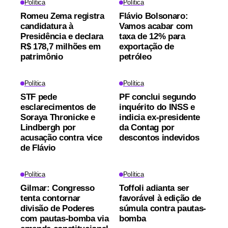
Política
Política
Romeu Zema registra
Flávio Bolsonaro:
candidatura à
Vamos acabar com
Presidência e declara
taxa de 12% para
R$ 178,7 milhões em
exportação de
patrimônio
petróleo
Política
Política
STF pede
PF conclui segundo
esclarecimentos de
inquérito do INSS e
Soraya Thronicke e
indicia ex-presidente
Lindbergh por
da Contag por
acusação contra vice
descontos indevidos
de Flávio
Política
Política
Gilmar: Congresso
Toffoli adianta ser
tenta contornar
favorável à edição de
divisão de Poderes
súmula contra pautas-
com pautas-bomba via
bomba