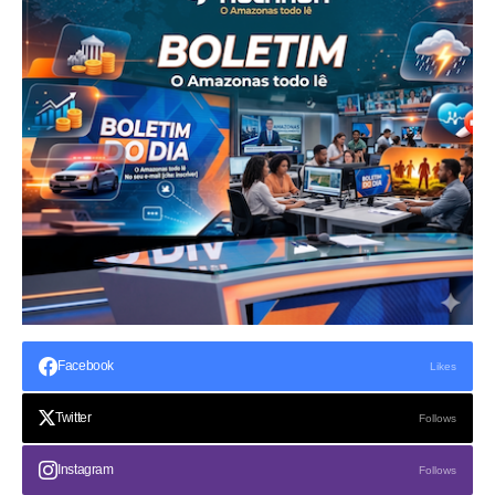
Facebook
Likes
Twitter
Follows
Instagram
Follows