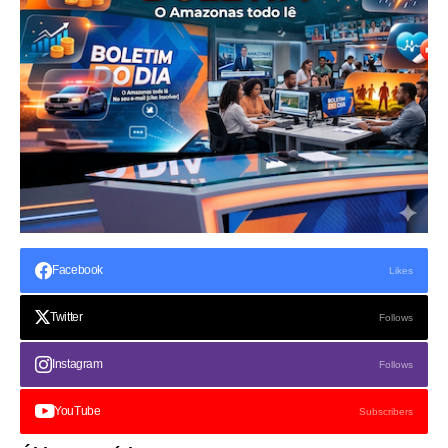
Facebook
Likes
Twitter
Follows
Instagram
Follows
YouTube
Subscribers