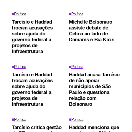
Política
Política
Tarcísio e Haddad
Michelle Bolsonaro
trocam acusações
assiste debate de
sobre ajuda do
Celina ao lado de
governo federal a
Damares e Bia Kicis
projetos de
infraestrutura
Política
Política
Tarcísio e Haddad
Haddad acusa Tarcísio
trocam acusações
de não apoiar
sobre ajuda do
municípios de São
governo federal a
Paulo e questiona
projetos de
relação com
infraestrutura
Bolsonaro
Política
Política
Tarcísio critica gestão
Haddad menciona que