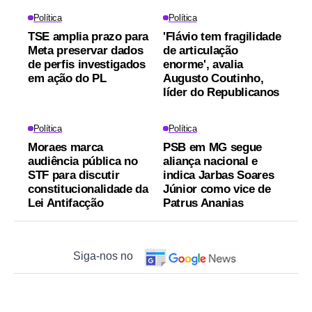
Política
Política
TSE amplia prazo para
'Flávio tem fragilidade
Meta preservar dados
de articulação
de perfis investigados
enorme', avalia
em ação do PL
Augusto Coutinho,
líder do Republicanos
Política
Política
Moraes marca
PSB em MG segue
audiência pública no
aliança nacional e
STF para discutir
indica Jarbas Soares
constitucionalidade da
Júnior como vice de
Lei Antifacção
Patrus Ananias
Siga-nos no