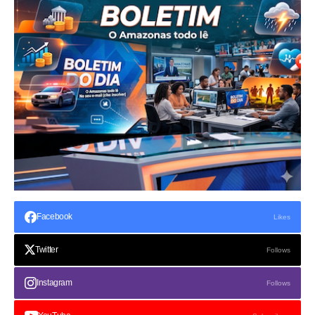
Facebook
Likes
Twitter
Follows
Instagram
Follows