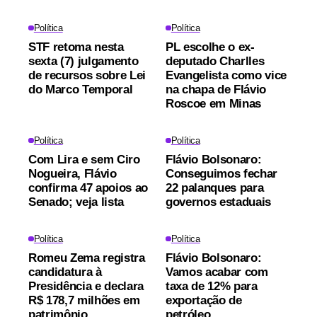
Política
Política
STF retoma nesta
PL escolhe o ex-
sexta (7) julgamento
deputado Charlles
de recursos sobre Lei
Evangelista como vice
do Marco Temporal
na chapa de Flávio
Roscoe em Minas
Política
Política
Com Lira e sem Ciro
Flávio Bolsonaro:
Nogueira, Flávio
Conseguimos fechar
confirma 47 apoios ao
22 palanques para
Senado; veja lista
governos estaduais
Política
Política
Romeu Zema registra
Flávio Bolsonaro:
candidatura à
Vamos acabar com
Presidência e declara
taxa de 12% para
R$ 178,7 milhões em
exportação de
patrimônio
petróleo