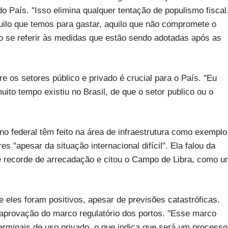
 País. "Isso elimina qualquer tentação de populismo fiscal
ilo que temos para gastar, aquilo que não compromete o
, ao se referir às medidas que estão sendo adotadas após as
e os setores público e privado é crucial para o País. "Eu
ito tempo existiu no Brasil, de que o setor publico ou o
no federal têm feito na área de infraestrutura como exemplo
es "apesar da situação internacional difícil". Ela falou da
ve recorde de arrecadação e citou o Campo de Libra, como 
ue eles foram positivos, apesar de previsões catastróficas.
a aprovação do marco regulatório dos portos. "Esse marco
erminais de uso privado, o que indica que será um processo