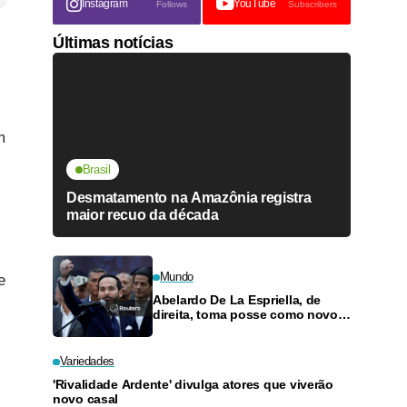
Instagram
YouTube
Follows
Subscribers
Últimas notícias
m
Brasil
Desmatamento na Amazônia registra
maior recuo da década
Mundo
e
Abelardo De La Espriella, de
direita, toma posse como novo
presidente da Colômbia
Variedades
'Rivalidade Ardente' divulga atores que viverão
novo casal