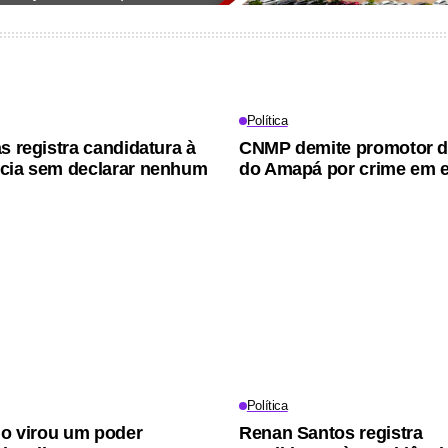
Política
s registra candidatura à
CNMP demite promotor de
cia sem declarar nenhum
do Amapá por crime em e
Política
rio virou um poder
Renan Santos registra