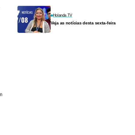
.
Holanda TV
Veja as notícias desta sexta-feira
um