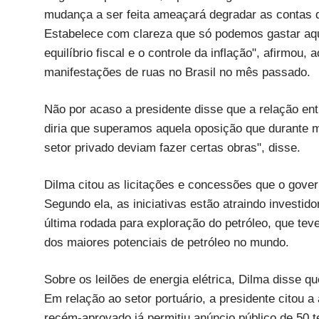
mudança a ser feita ameaçará degradar as contas do
Estabelece com clareza que só podemos gastar aqu
equilíbrio fiscal e o controle da inflação", afirmou
manifestações de ruas no Brasil no mês passado.
Não por acaso a presidente disse que a relação entr
diria que superamos aquela oposição que durante mu
setor privado deviam fazer certas obras", disse.
Dilma citou as licitações e concessões que o gover
Segundo ela, as iniciativas estão atraindo investidor
última rodada para exploração do petróleo, que te
dos maiores potenciais de petróleo no mundo.
Sobre os leilões de energia elétrica, Dilma disse q
Em relação ao setor portuário, a presidente citou 
recém-aprovado já permitiu anúncio público de 50 t