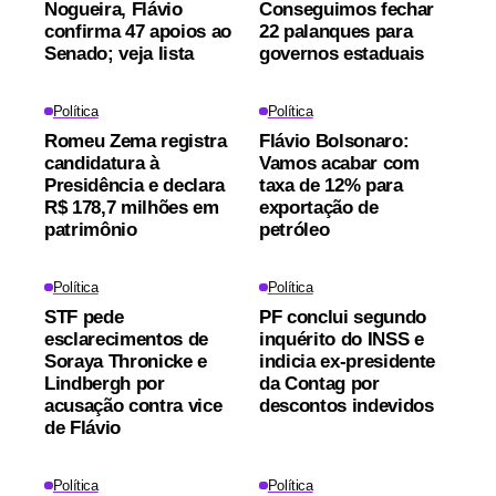
Nogueira, Flávio
Conseguimos fechar
confirma 47 apoios ao
22 palanques para
Senado; veja lista
governos estaduais
Política
Política
Romeu Zema registra
Flávio Bolsonaro:
candidatura à
Vamos acabar com
Presidência e declara
taxa de 12% para
R$ 178,7 milhões em
exportação de
patrimônio
petróleo
Política
Política
STF pede
PF conclui segundo
esclarecimentos de
inquérito do INSS e
Soraya Thronicke e
indicia ex-presidente
Lindbergh por
da Contag por
acusação contra vice
descontos indevidos
de Flávio
Política
Política