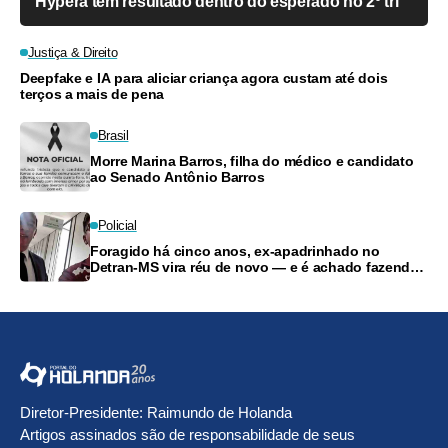
Hypera tem resultado dentro do esperado no 2º tri
Justiça & Direito
Deepfake e IA para aliciar criança agora custam até dois
terços a mais de pena
Brasil
Morre Marina Barros, filha do médico e candidato
ao Senado Antônio Barros
Policial
Foragido há cinco anos, ex-apadrinhado no
Detran-MS vira réu de novo — e é achado fazendo
frete
Diretor-Presidente: Raimundo de Holanda
Artigos assinados são de responsabilidade de seus