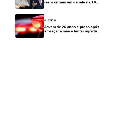
reencontram em debate na TV
neste domingo
Policial
Jovem de 26 anos é preso após
ameaçar a mãe e tentar agredir o
irmão caçula em Manaus