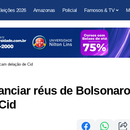
leições 2026
Amazonas
Policial
Famosos & TV
M
acam delação de Cid
anciar réus de Bolsonar
Cid