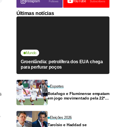
Instagram
YouTube
Follows
Subscribers
Últimas notícias
Mundo
Groenlândia: petrolífera dos EUA chega
para perfurar poços
Esportes
s
Botafogo e Fluminense empatam
em jogo movimentado pela 22ª
rodada
e
Eleições 2026
Tarcísio e Haddad se