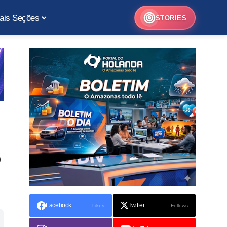
ais Seções
STORIES
o
Facebook
Twitter
Likes
Follows