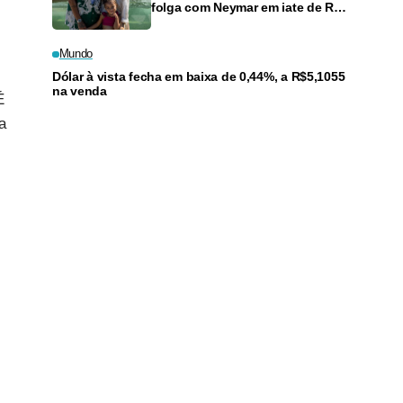
folga com Neymar em iate de R$
120 milhões
Mundo
Dólar à vista fecha em baixa de 0,44%, a R$5,1055
na venda
É
a