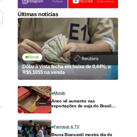
Instagram
YouTube
Follows
Subscribers
Últimas notícias
Mundo
Dólar à vista fecha em baixa de 0,44%, a
R$5,1055 na venda
Mundo
Anec vê aumento nas
exportações de soja do Brasil
o
em agosto e recuo para o milho
Famosos & TV
Bruna Biancardi mostra dia de