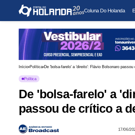
Coluna Do Holanda
E
Início
Política
De 'bolsa-farelo' a 'direito': Flávio Bolsonaro passo
Política
De 'bolsa-farelo' a 'd
passou de crítico a d
17/06/20