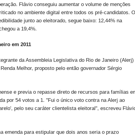
peração. Flávio conseguiu aumentar o volume de menções
ticado no ambiente digital entre todos os pré-candidatos. 
dibilidade junto ao eleitorado, segue baixo: 12,44% na
e chegou a 19,4%.
neiro em 2011
tegrante da Assembleia Legislativa do Rio de Janeiro (Alerj)
ma Renda Melhor, proposto pelo então governador Sérgio
inense e previa o repasse direto de recursos para famílias e
a por 54 votos a 1. "Fui o único voto contra na Alerj ao
relo', pelo seu caráter clientelista eleitoral", escreveu Flávi
ma emenda para estipular que dois anos seria o prazo