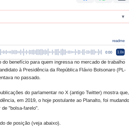
▾
readme
1.0x
0:00
o do benefício para quem ingressa no mercado de trabalho
candidato à Presidência da República Flávio Bolsonaro (PL-
entava no passado.
 publicações do parlamentar no X (antigo Twitter) mostra que,
idência, em 2019, o hoje postulante ao Planalto, foi mudand
de "bolsa-farelo".
o de posição (veja abaixo).