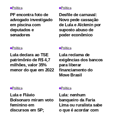
Política
Política
PF encontra foto de
Desfile de carnaval:
advogado investigado
Novo pede cassação
em piscina com
de Lula e Alckmin por
deputados e
suposto abuso de
senadores
poder econômico
Política
Política
Lula declara ao TSE
Lula reclama de
patrimônio de R$ 4,7
exigências dos bancos
milhões, valor 35%
para liberar
menor do que em 2022
financiamento do
Move Brasil
Política
Política
Lula e Flávio
Lula: nenhum
Bolsonaro miram voto
banqueiro da Faria
feminino em
Lima ou ruralista sabe
discursos em SP;
o que é acordar com