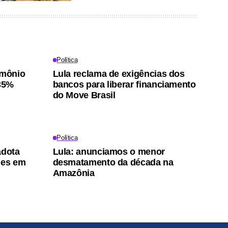
Política
imônio
Lula reclama de exigências dos
 35%
bancos para liberar financiamento
do Move Brasil
Política
adota
Lula: anunciamos o menor
les em
desmatamento da década na
Amazônia