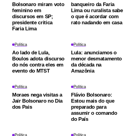
Bolsonaro miram voto
banqueiro da Faria
feminino em
Lima ou ruralista sabe
discursos em SP;
o que é acordar com
presidente critica
rato nadando em casa
Faria Lima
Política
Política
Ao lado de Lula,
Lula: anunciamos o
Boulos adota discurso
menor desmatamento
do nós contra eles em
da década na
evento do MTST
Amazônia
Política
Política
Moraes nega visitas a
Flávio Bolsonaro:
Jair Bolsonaro no Dia
Estou mais do que
dos Pais
preparado para
assumir o comando
do País
Política
Política