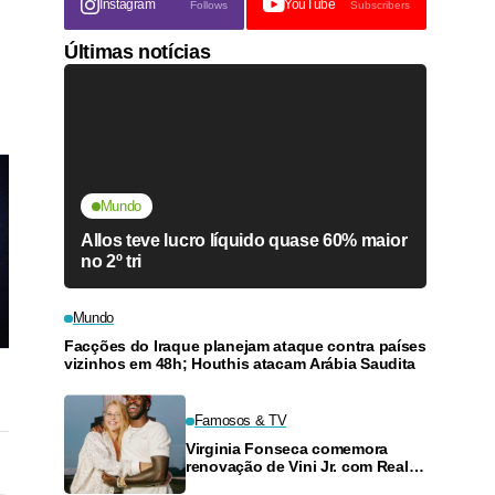
Instagram
YouTube
Follows
Subscribers
Últimas notícias
Mundo
Allos teve lucro líquido quase 60% maior
no 2º tri
Mundo
Facções do Iraque planejam ataque contra países
vizinhos em 48h; Houthis atacam Arábia Saudita
Famosos & TV
Virginia Fonseca comemora
renovação de Vini Jr. com Real
Madrid