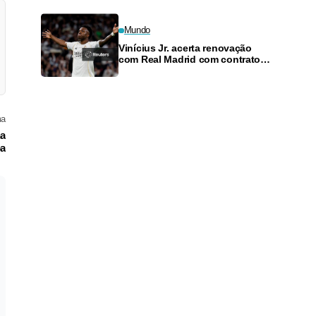
Mundo
Vinícius Jr. acerta renovação
com Real Madrid com contrato
até 2032
ma
na
pa