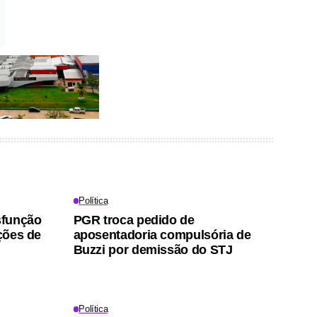
Política
sfunção
PGR troca pedido de
ações de
aposentadoria compulsória de
Buzzi por demissão do STJ
Política