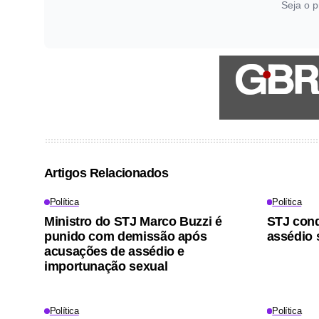
Seja o p
Artigos Relacionados
Política
Política
Ministro do STJ Marco Buzzi é
STJ cond
punido com demissão após
assédio 
acusações de assédio e
importunação sexual
Política
Política