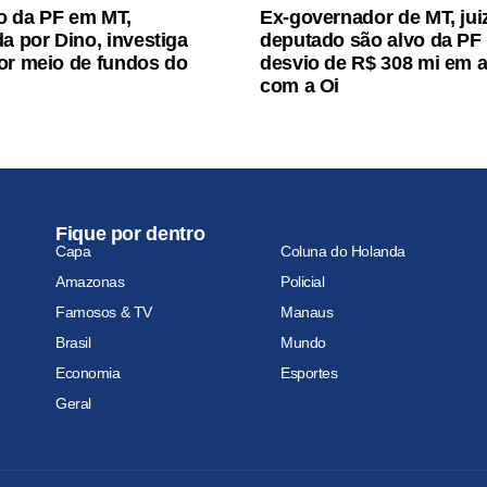
o da PF em MT,
Ex-governador de MT, jui
da por Dino, investiga
deputado são alvo da PF
or meio de fundos do
desvio de R$ 308 mi em 
com a Oi
Fique por dentro
Capa
Coluna do Holanda
Amazonas
Policial
Famosos & TV
Manaus
Brasil
Mundo
Economia
Esportes
Geral