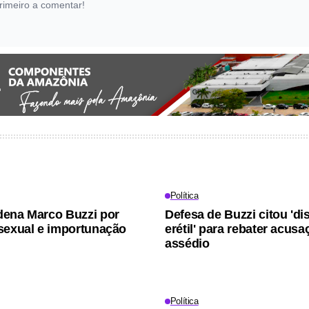
rimeiro a comentar!
Política
ena Marco Buzzi por
Defesa de Buzzi citou 'di
sexual e importunação
erétil' para rebater acus
assédio
Política