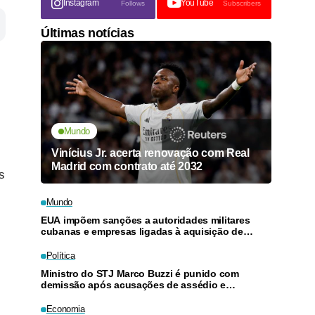
Instagram
YouTube
Follows
Subscribers
Últimas notícias
Mundo
Vinícius Jr. acerta renovação com Real
Madrid com contrato até 2032
s
Mundo
EUA impõem sanções a autoridades militares
cubanas e empresas ligadas à aquisição de
armas
Política
Ministro do STJ Marco Buzzi é punido com
demissão após acusações de assédio e
importunação sexual
Economia