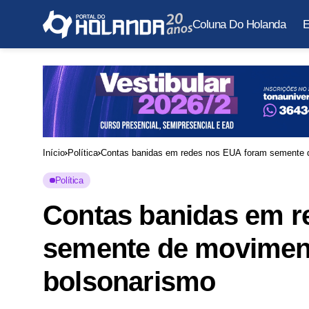
Coluna Do Holanda
E
Início
Política
Contas banidas em redes nos EUA foram semente 
Política
Contas banidas em r
semente de movimen
bolsonarismo