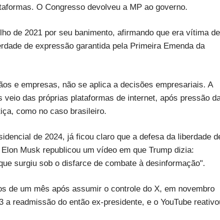
ataformas. O Congresso devolveu a MP ao governo.
ho de 2021 por seu banimento, afirmando que era vítima de
erdade de expressão garantida pela Primeira Emenda da
ãos e empresas, não se aplica a decisões empresariais. A
s veio das próprias plataformas de internet, após pressão d
tiça, como no caso brasileiro.
idencial de 2024, já ficou claro que a defesa da liberdade d
. Elon Musk republicou um vídeo em que Trump dizia:
 que surgiu sob o disfarce de combate à desinformação".
nos de um mês após assumir o controle do X, em novembro
3 a readmissão do então ex-presidente, e o YouTube reativo