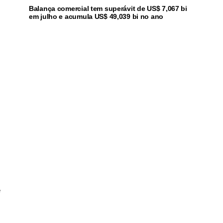
Balança comercial tem superávit de US$ 7,067 bi
em julho e acumula US$ 49,039 bi no ano
e