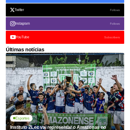
Twitter
Follows
Instagram
Follows
YouTube
Subscribers
Últimas notícias
Esportes
Instituto ZLec vai representar o Amazonas no