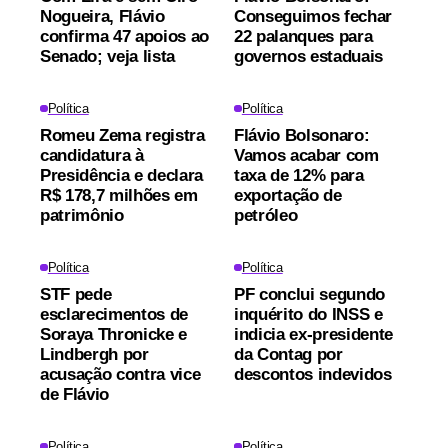
Nogueira, Flávio
Conseguimos fechar
confirma 47 apoios ao
22 palanques para
Senado; veja lista
governos estaduais
Política
Política
Romeu Zema registra
Flávio Bolsonaro:
candidatura à
Vamos acabar com
Presidência e declara
taxa de 12% para
R$ 178,7 milhões em
exportação de
patrimônio
petróleo
Política
Política
STF pede
PF conclui segundo
esclarecimentos de
inquérito do INSS e
Soraya Thronicke e
indicia ex-presidente
Lindbergh por
da Contag por
acusação contra vice
descontos indevidos
de Flávio
Política
Política