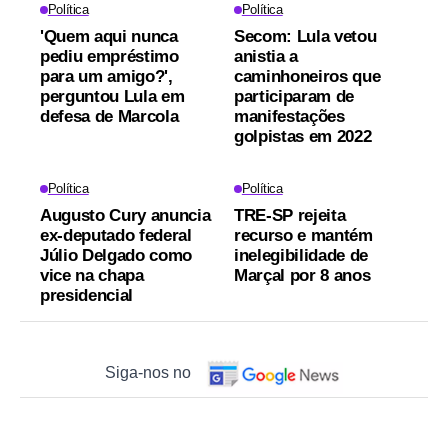
Política
Política
'Quem aqui nunca
Secom: Lula vetou
pediu empréstimo
anistia a
para um amigo?',
caminhoneiros que
perguntou Lula em
participaram de
defesa de Marcola
manifestações
golpistas em 2022
Política
Política
Augusto Cury anuncia
TRE-SP rejeita
ex-deputado federal
recurso e mantém
Júlio Delgado como
inelegibilidade de
vice na chapa
Marçal por 8 anos
presidencial
Siga-nos no