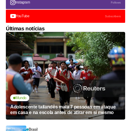
Instagram
Follows
YouTube
Subscribers
Últimas notícias
Mundo
Adolescente tailandês mata 7 pessoas em ataque
em casa e na escola antes de atirar em si mesmo
Brasil