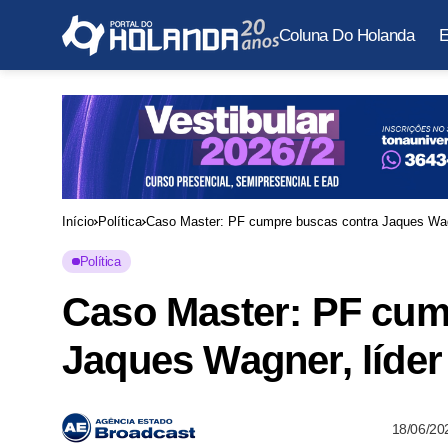
Coluna Do Holanda
E
Início
Política
Caso Master: PF cumpre buscas contra Jaques Wag
Política
Caso Master: PF cum
Jaques Wagner, líde
18/06/20