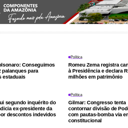
Política
olsonaro: Conseguimos
Romeu Zema registra can
2 palanques para
à Presidência e declara R
 estaduais
milhões em patrimônio
Política
ui segundo inquérito do
Gilmar: Congresso tenta
ndicia ex-presidente da
contornar divisão de Pod
or descontos indevidos
com pautas-bomba via 
constitucional