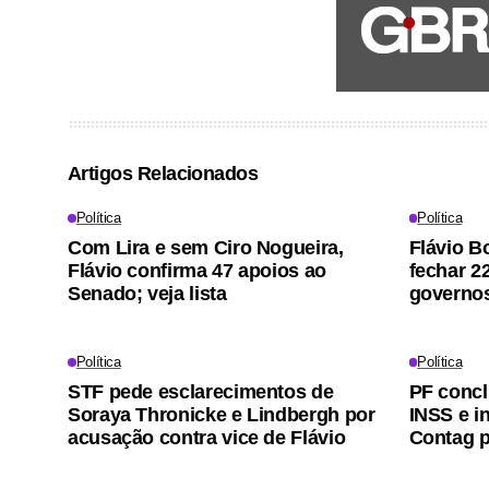
Artigos Relacionados
Política
Política
Com Lira e sem Ciro Nogueira,
Flávio B
Flávio confirma 47 apoios ao
fechar 2
Senado; veja lista
governos
Política
Política
STF pede esclarecimentos de
PF concl
Soraya Thronicke e Lindbergh por
INSS e i
acusação contra vice de Flávio
Contag p