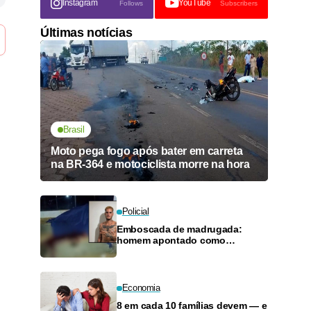
Instagram
YouTube
Follows
Subscribers
Últimas notícias
Brasil
Moto pega fogo após bater em carreta
na BR-364 e motociclista morre na hora
Policial
Emboscada de madrugada:
homem apontado como
faccionado é executado com
mais de cinco tiros em Mirante
da Serra
Economia
8 em cada 10 famílias devem — e