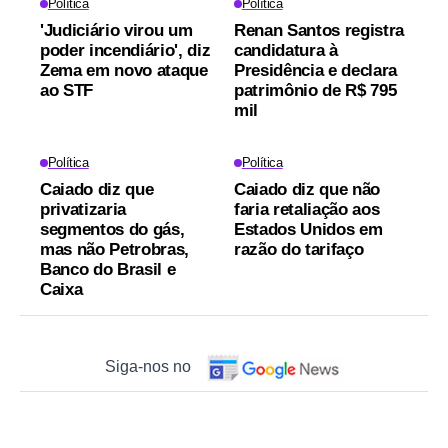
Política
Política
'Judiciário virou um
Renan Santos registra
poder incendiário', diz
candidatura à
Zema em novo ataque
Presidência e declara
ao STF
patrimônio de R$ 795
mil
Política
Política
Caiado diz que
Caiado diz que não
privatizaria
faria retaliação aos
segmentos do gás,
Estados Unidos em
mas não Petrobras,
razão do tarifaço
Banco do Brasil e
Caixa
Siga-nos no