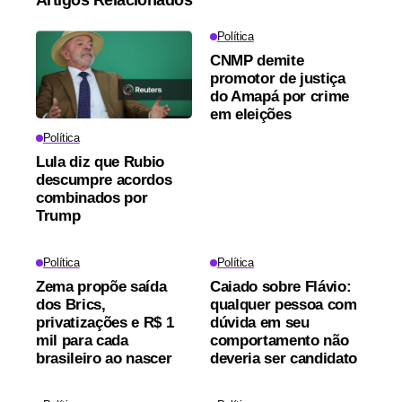
Artigos Relacionados
Política
CNMP demite
promotor de justiça
do Amapá por crime
em eleições
Política
Lula diz que Rubio
descumpre acordos
combinados por
Trump
Política
Política
Zema propõe saída
Caiado sobre Flávio:
dos Brics,
qualquer pessoa com
privatizações e R$ 1
dúvida em seu
mil para cada
comportamento não
brasileiro ao nascer
deveria ser candidato