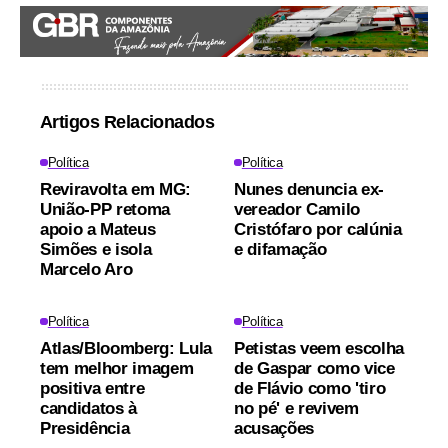
Artigos Relacionados
Política
Política
Reviravolta em MG:
Nunes denuncia ex-
União-PP retoma
vereador Camilo
apoio a Mateus
Cristófaro por calúnia
Simões e isola
e difamação
Marcelo Aro
Política
Política
Atlas/Bloomberg: Lula
Petistas veem escolha
tem melhor imagem
de Gaspar como vice
positiva entre
de Flávio como 'tiro
candidatos à
no pé' e revivem
Presidência
acusações