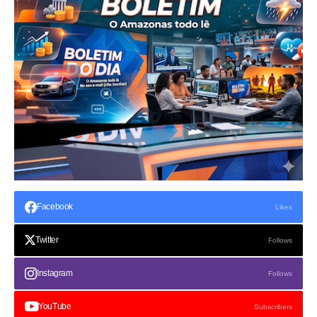
Facebook
Likes
Twitter
Follows
Instagram
Follows
YouTube
Subscribers