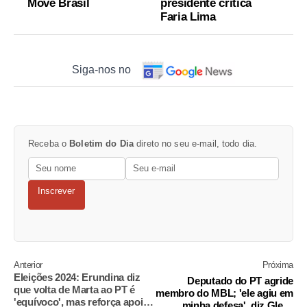
Move Brasil
presidente critica
Faria Lima
Siga-nos no
Receba o
Boletim do Dia
direto no seu e-mail, todo dia.
Inscrever
Anterior
Próxima
Eleições 2024: Erundina diz
Deputado do PT agride
que volta de Marta ao PT é
membro do MBL; 'ele agiu em
'equívoco', mas reforça apoio
minha defesa', diz Gleisi