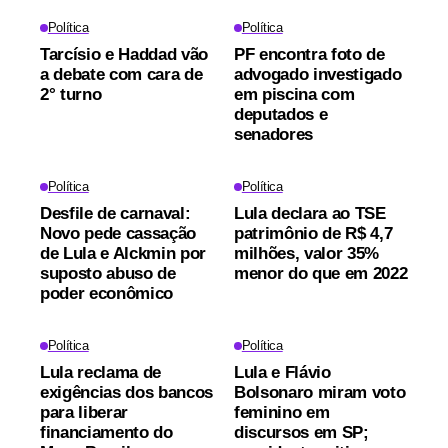
Política
Política
Tarcísio e Haddad vão
PF encontra foto de
a debate com cara de
advogado investigado
2° turno
em piscina com
deputados e
senadores
Política
Política
Desfile de carnaval:
Lula declara ao TSE
Novo pede cassação
patrimônio de R$ 4,7
de Lula e Alckmin por
milhões, valor 35%
suposto abuso de
menor do que em 2022
poder econômico
Política
Política
Lula reclama de
Lula e Flávio
exigências dos bancos
Bolsonaro miram voto
para liberar
feminino em
financiamento do
discursos em SP;