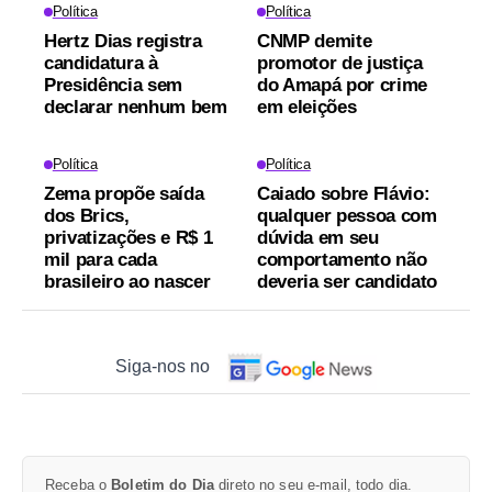
Política
Política
Hertz Dias registra
CNMP demite
candidatura à
promotor de justiça
Presidência sem
do Amapá por crime
declarar nenhum bem
em eleições
Política
Política
Zema propõe saída
Caiado sobre Flávio:
dos Brics,
qualquer pessoa com
privatizações e R$ 1
dúvida em seu
mil para cada
comportamento não
brasileiro ao nascer
deveria ser candidato
Siga-nos no
Receba o
Boletim do Dia
direto no seu e-mail, todo dia.