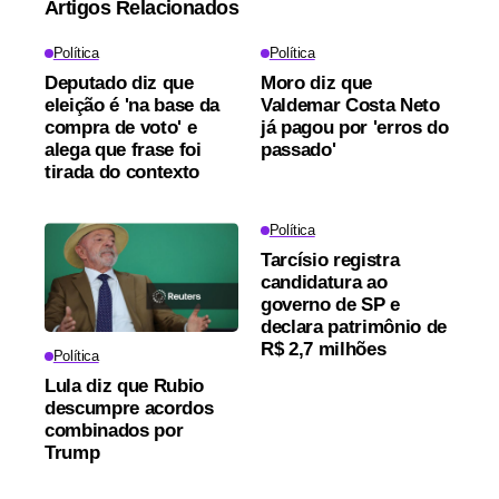
Artigos Relacionados
Política
Política
Deputado diz que
Moro diz que
eleição é 'na base da
Valdemar Costa Neto
compra de voto' e
já pagou por 'erros do
alega que frase foi
passado'
tirada do contexto
Política
Tarcísio registra
candidatura ao
governo de SP e
declara patrimônio de
R$ 2,7 milhões
Política
Lula diz que Rubio
descumpre acordos
combinados por
Trump