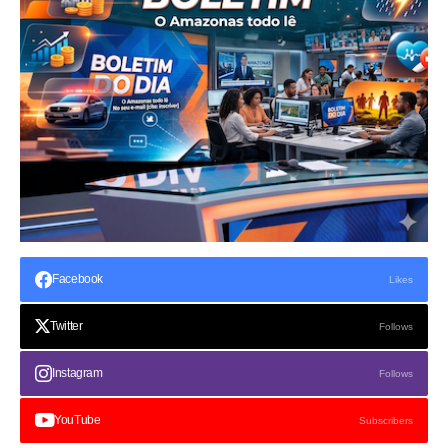
Facebook
Likes
Twitter
Follows
Instagram
Follows
YouTube
Subscribers