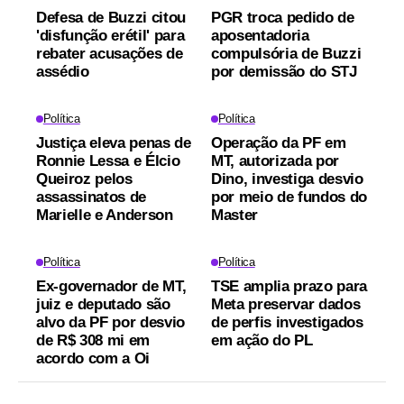
Defesa de Buzzi citou
PGR troca pedido de
'disfunção erétil' para
aposentadoria
rebater acusações de
compulsória de Buzzi
assédio
por demissão do STJ
Política
Política
Justiça eleva penas de
Operação da PF em
Ronnie Lessa e Élcio
MT, autorizada por
Queiroz pelos
Dino, investiga desvio
assassinatos de
por meio de fundos do
Marielle e Anderson
Master
Política
Política
Ex-governador de MT,
TSE amplia prazo para
juiz e deputado são
Meta preservar dados
alvo da PF por desvio
de perfis investigados
de R$ 308 mi em
em ação do PL
acordo com a Oi