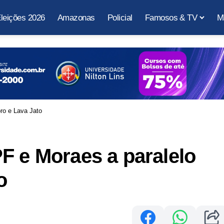
leições 2026
Amazonas
Policial
Famosos & TV
M
ro e Lava Jato
F e Moraes a paralelo
o