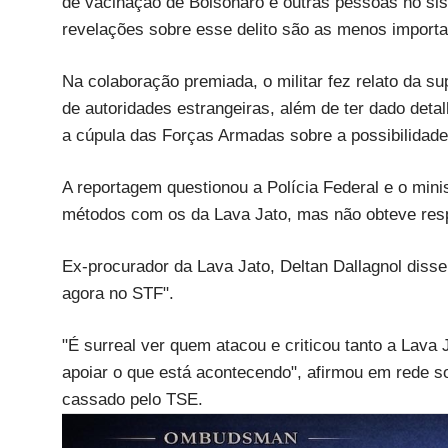
de vacinação de Bolsonaro e outras pessoas no sis
revelações sobre esse delito são as menos importa
Na colaboração premiada, o militar fez relato da s
de autoridades estrangeiras, além de ter dado deta
a cúpula das Forças Armadas sobre a possibilidade
A reportagem questionou a Polícia Federal e o mi
métodos com os da Lava Jato, mas não obteve res
Ex-procurador da Lava Jato, Deltan Dallagnol disse
agora no STF".
"É surreal ver quem atacou e criticou tanto a Lava 
apoiar o que está acontecendo", afirmou em rede soc
cassado pelo TSE.