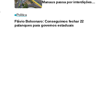
Manaus passa por interdições
neste domingo
a
Política
Flávio Bolsonaro: Conseguimos fechar 22
palanques para governos estaduais