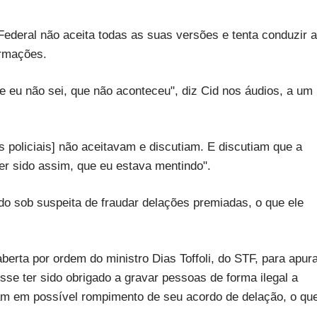
 Federal não aceita todas as suas versões e tenta conduzir a
ormações.
ue eu não sei, que não aconteceu", diz Cid nos áudios, a um
s policiais] não aceitavam e discutiam. E discutiam que a
er sido assim, que eu estava mentindo".
do sob suspeita de fraudar delações premiadas, o que ele
aberta por ordem do ministro Dias Toffoli, do STF, para apur
sse ter sido obrigado a gravar pessoas de forma ilegal a
vam em possível rompimento de seu acordo de delação, o qu