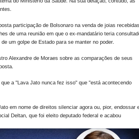
tema do Ministério da Saúde. Na sua delação, contudo, as
ntes.
uposta participação de Bolsonaro na venda de joias recebida
lhes de uma reunião em que o ex-mandatário teria consultad
 de um golpe de Estado para se manter no poder.
nistro Alexandre de Moraes sobre as comparações de seus
posta.
 que a "Lava Jato nunca fez isso" que "está acontecendo
Jato em nome de direitos silenciar agora ou, pior, endossar 
ial Deltan, que foi eleito deputado federal e acabou