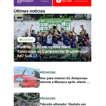
Instagram
YouTube
Follows
Subscribers
Últimas notícias
Esportes
Instituto ZLec vai representar o
Amazonas no Campeonato Brasileiro de
fut7 Sub-17
Amazonas
Voo para interior do Amazonas
retorna a Manaus após cheiro de
combustível e falhas
Amazonas
Trânsito alterado: Viaduto em