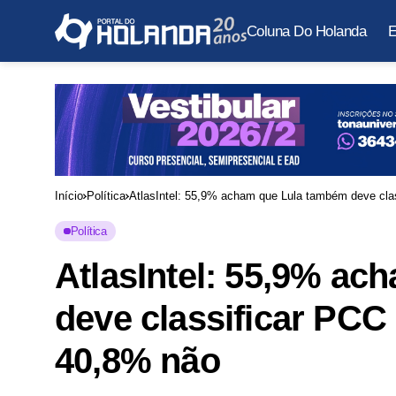
Coluna Do Holanda
E
Início
Política
AtlasIntel: 55,9% acham que Lula também deve cla
Política
AtlasIntel: 55,9% a
deve classificar PCC
40,8% não