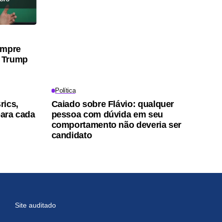
umpre
 Trump
Política
rics,
Caiado sobre Flávio: qualquer
para cada
pessoa com dúvida em seu
comportamento não deveria ser
candidato
Site auditado