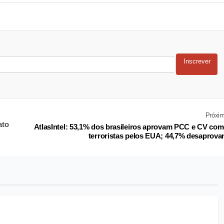
Inscrever
Próxi
ato
AtlasIntel: 53,1% dos brasileiros aprovam PCC e CV co
terroristas pelos EUA; 44,7% desaprov