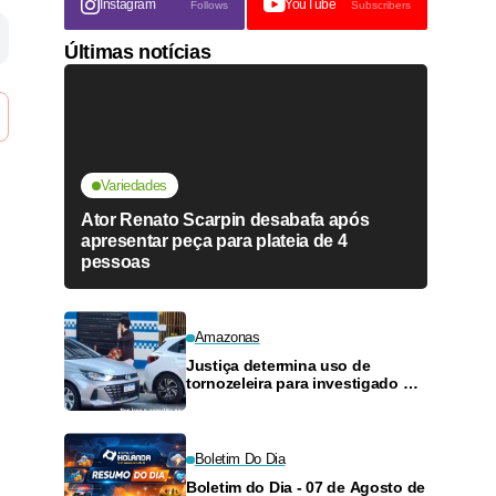
Instagram
YouTube
Follows
Subscribers
Últimas notícias
Variedades
Ator Renato Scarpin desabafa após
apresentar peça para plateia de 4
pessoas
Amazonas
Justiça determina uso de
tornozeleira para investigado por
perseguir estudante em Manaus
Boletim Do Dia
Boletim do Dia - 07 de Agosto de