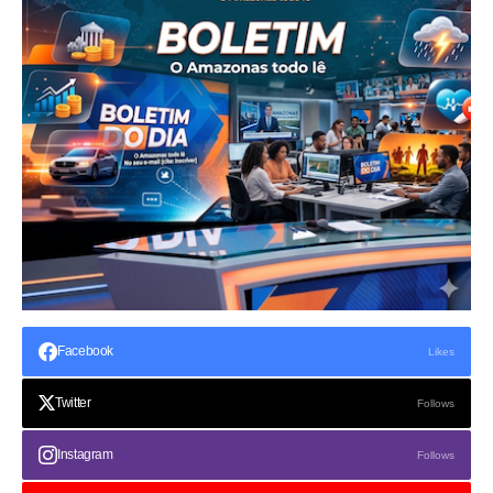
Facebook
Likes
Twitter
Follows
Instagram
Follows