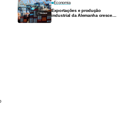
Economia
Exportações e produção
industrial da Alemanha crescem
mais do que o esperado em
junho
o