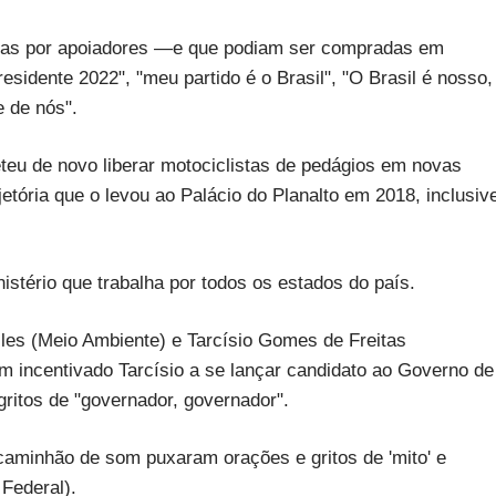
adas por apoiadores —e que podiam ser compradas em
sidente 2022", "meu partido é o Brasil", "O Brasil é nosso,
e de nós".
eteu de novo liberar motociclistas de pedágios em novas
jetória que o levou ao Palácio do Planalto em 2018, inclusiv
stério que trabalha por todos os estados do país.
lles (Meio Ambiente) e Tarcísio Gomes de Freitas
m incentivado Tarcísio a se lançar candidato ao Governo de
itos de "governador, governador".
caminhão de som puxaram orações e gritos de 'mito' e
Federal).