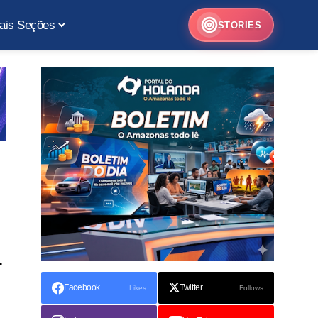
ais Seções
STORIES
a
Facebook
Twitter
Likes
Follows