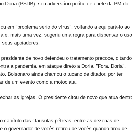
o Doria (PSDB), seu adversário político e chefe da PM do
lou em "problema sério do vírus", voltando a equipará-lo ao
 e, mais uma vez, sugeriu uma regra para dispensar o uso
s seus apoiadores.
 presidente de novo defendeu o tratamento precoce, citando
ontra a pandemia, em ataque direto a Doria. "Fora, Doria",
 Bolsonaro ainda chamou o tucano de ditador, por ter
ipar de um evento como a motociata.
char as igrejas. O presidente citou de novo que atua dentr
o capítulo das cláusulas pétreas, entre as dezenas de
ue o governador de vocês retirou de vocês quando tirou de