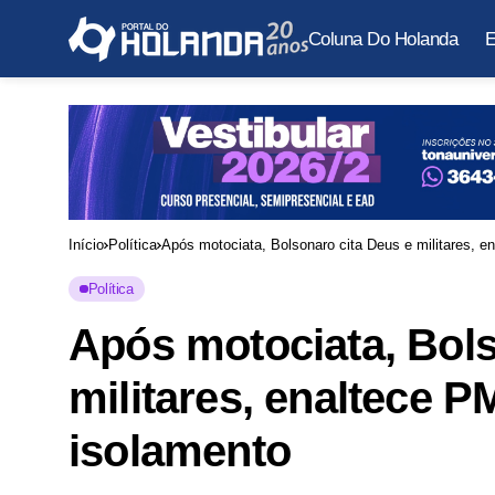
Coluna Do Holanda
E
Início
Política
Após motociata, Bolsonaro cita Deus e militares, e
Política
Após motociata, Bols
militares, enaltece P
isolamento