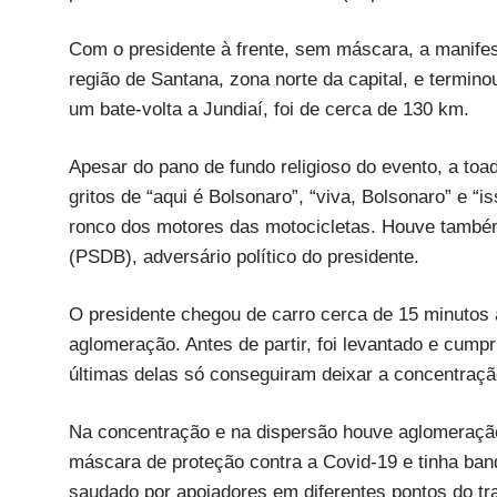
Com o presidente à frente, sem máscara, a manifes
região de Santana, zona norte da capital, e terminou
um bate-volta a Jundiaí, foi de cerca de 130 km.
Apesar do pano de fundo religioso do evento, a toada
gritos de “aqui é Bolsonaro”, “viva, Bolsonaro” e “
ronco dos motores das motocicletas. Houve também
(PSDB), adversário político do presidente.
O presidente chegou de carro cerca de 15 minutos
aglomeração. Antes de partir, foi levantado e cump
últimas delas só conseguiram deixar a concentraçã
Na concentração e na dispersão houve aglomeração
máscara de proteção contra a Covid-19 e tinha band
saudado por apoiadores em diferentes pontos do tra