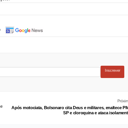
o
Inscrever
Próxi
se
Após motociata, Bolsonaro cita Deus e militares, enaltece P
SP e cloroquina e ataca isolamen