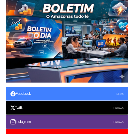
Facebook
Likes
Twitter
Follows
Instagram
Follows