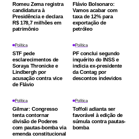
Romeu Zema registra
Flávio Bolsonaro:
candidatura à
Vamos acabar com
Presidência e declara
taxa de 12% para
R$ 178,7 milhões em
exportação de
patrimônio
petróleo
Política
Política
STF pede
PF conclui segundo
esclarecimentos de
inquérito do INSS e
Soraya Thronicke e
indicia ex-presidente
Lindbergh por
da Contag por
acusação contra vice
descontos indevidos
de Flávio
Política
Política
Gilmar: Congresso
Toffoli adianta ser
tenta contornar
favorável à edição de
divisão de Poderes
súmula contra pautas-
com pautas-bomba via
bomba
emenda constitucional