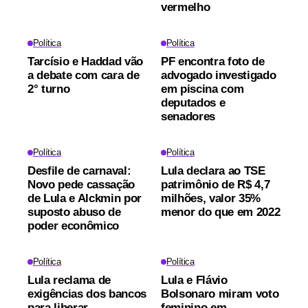
vermelho
Política
Política
Tarcísio e Haddad vão
PF encontra foto de
a debate com cara de
advogado investigado
2° turno
em piscina com
deputados e
senadores
Política
Política
Desfile de carnaval:
Lula declara ao TSE
Novo pede cassação
patrimônio de R$ 4,7
de Lula e Alckmin por
milhões, valor 35%
suposto abuso de
menor do que em 2022
poder econômico
Política
Política
Lula reclama de
Lula e Flávio
exigências dos bancos
Bolsonaro miram voto
para liberar
feminino em