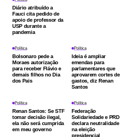
Diário atribuído a
Fauci cita pedido de
apoio de professor da
USP durante a
pandemia
Política
Política
Bolsonaro pede a
Ideia é ampliar
Moraes autorização
emendas para
para receber Flávio e
parlamentares que
demais filhos no Dia
aprovarem cortes de
dos Pais
gastos, diz Renan
Santos
Política
Política
Renan Santos: Se STF
Federação
tomar decisão ilegal,
Solidariedade e PRD
ela não será cumprida
declara neutralidade
em meu governo
na eleição
presidencial