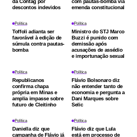
da Contag por
com pautas-bomba via
descontos indevidos
emenda constitucional
Política
Política
Toffoli adianta ser
Ministro do STJ Marco
favorável à edição de
Buzzi é punido com
súmula contra pautas-
demissão após
bomba
acusações de assédio
e importunação sexual
Política
Política
Republicanos
Flávio Bolsonaro diz
confirma chapa
não entender tanto de
própria em Minas e
economia e pergunta a
amplia impasse sobre
Dani Marques sobre
futuro de Cleitinho
Selic
Política
Política
Daniella diz que
Flávio diz que Lula
campanha de Flávio já
está em processo de