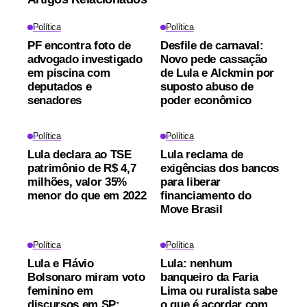
Política
Política
PF encontra foto de
Desfile de carnaval:
advogado investigado
Novo pede cassação
em piscina com
de Lula e Alckmin por
deputados e
suposto abuso de
senadores
poder econômico
Política
Política
Lula declara ao TSE
Lula reclama de
patrimônio de R$ 4,7
exigências dos bancos
milhões, valor 35%
para liberar
menor do que em 2022
financiamento do
Move Brasil
Política
Política
Lula e Flávio
Lula: nenhum
Bolsonaro miram voto
banqueiro da Faria
feminino em
Lima ou ruralista sabe
discursos em SP;
o que é acordar com