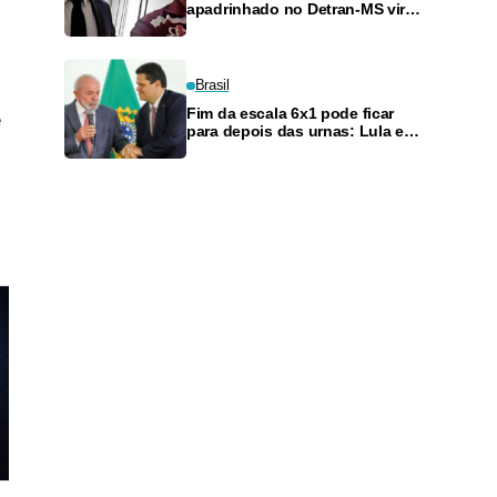
apadrinhado no Detran-MS vira
réu de novo — e é achado
fazendo frete
Brasil
Fim da escala 6x1 pode ficar
e
para depois das urnas: Lula e
Alcolumbre discutem adiamento