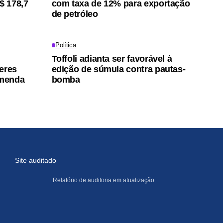
$ 178,7
com taxa de 12% para exportação
de petróleo
Política
Toffoli adianta ser favorável à
eres
edição de súmula contra pautas-
emenda
bomba
Site auditado
Relatório de auditoria em atualização