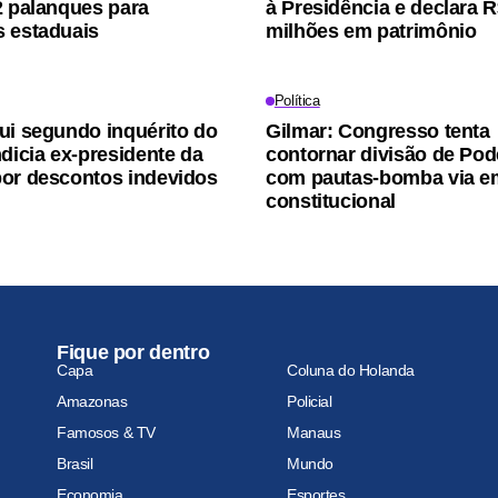
2 palanques para
à Presidência e declara R
 estaduais
milhões em patrimônio
Política
ui segundo inquérito do
Gilmar: Congresso tenta
ndicia ex-presidente da
contornar divisão de Pod
or descontos indevidos
com pautas-bomba via 
constitucional
Fique por dentro
Capa
Coluna do Holanda
Amazonas
Policial
Famosos & TV
Manaus
Brasil
Mundo
Economia
Esportes