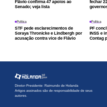
Flávio confirma 47 apoios ao
fechar 2
Senado; veja lista
governos
Política
Política
STF pede esclarecimentos de
PF concl
Soraya Thronicke e Lindbergh por
INSS e i
acusação contra vice de Flávio
Contag p
Diretor-Presidente: Raimundo de Holanda
Artigos assinados são de responsabilidade de seus
autores.