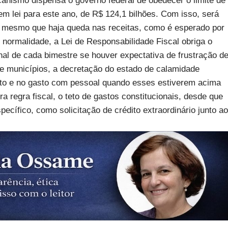
canismo dispensa o governo federal de obedecer o limite de
 em lei para este ano, de R$ 124,1 bilhões. Com isso, será
, mesmo que haja queda nas receitas, como é esperado por
 normalidade, a Lei de Responsabilidade Fiscal obriga o
nal de cada bimestre se houver expectativa de frustração d
e municípios, a decretação do estado de calamidade
to e no gasto com pessoal quando esses estiverem acima
a regra fiscal, o teto de gastos constitucionais, desde que
ecífico, como solicitação de crédito extraordinário junto ao