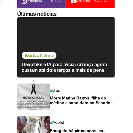
Instagram
YouTube
Follows
Subscribers
Últimas notícias
Justiça & Direito
Deepfake e IA para aliciar criança agora
custam até dois terços a mais de pena
Brasil
Morre Marina Barros, filha do
médico e candidato ao Senado
Antônio Barros
Policial
Foragido há cinco anos, ex-