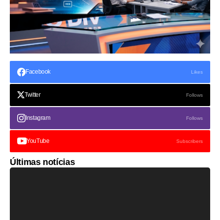
Facebook
Likes
Twitter
Follows
Instagram
Follows
YouTube
Subscribers
Últimas notícias