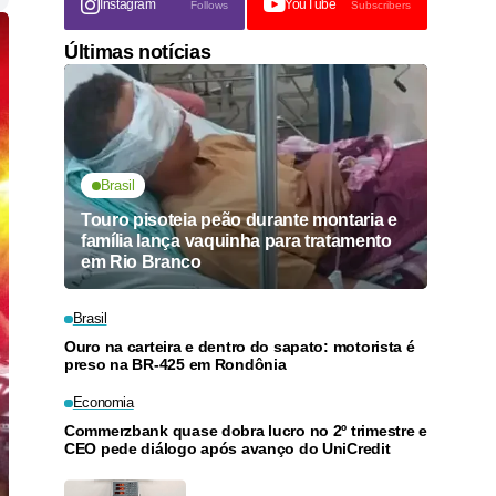
Instagram
YouTube
Follows
Subscribers
Últimas notícias
Brasil
Touro pisoteia peão durante montaria e
família lança vaquinha para tratamento
em Rio Branco
Brasil
Ouro na carteira e dentro do sapato: motorista é
preso na BR-425 em Rondônia
Economia
Commerzbank quase dobra lucro no 2º trimestre e
CEO pede diálogo após avanço do UniCredit