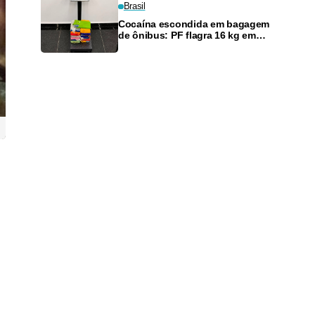
Brasil
Cocaína escondida em bagagem
de ônibus: PF flagra 16 kg em
estrada do Acre