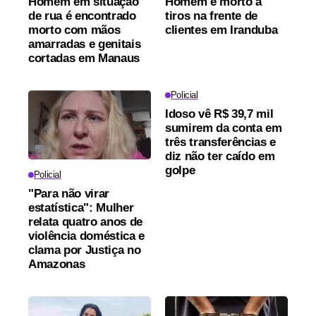
Homem em situação
Homem é morto a
de rua é encontrado
tiros na frente de
morto com mãos
clientes em Iranduba
amarradas e genitais
cortadas em Manaus
Policial
Idoso vê R$ 39,7 mil
sumirem da conta em
três transferências e
diz não ter caído em
golpe
Policial
"Para não virar
estatística": Mulher
relata quatro anos de
violência doméstica e
clama por Justiça no
Amazonas