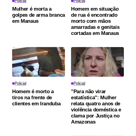
Policial
Policial
Mulher é morta a
Homem em situação
golpes de arma branca
de rua é encontrado
em Manaus
morto com mãos
amarradas e genitais
cortadas em Manaus
Policial
Policial
Homem é morto a
"Para não virar
tiros na frente de
estatística": Mulher
clientes em Iranduba
relata quatro anos de
violência doméstica e
clama por Justiça no
Amazonas