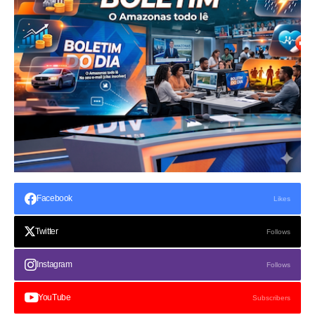
Facebook
Likes
Twitter
Follows
Instagram
Follows
YouTube
Subscribers