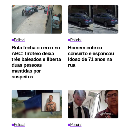
Policial
Policial
Rota fecha o cerco no
Homem cobrou
ABC: tiroteio deixa
conserto e espancou
três baleados e liberta
idoso de 71 anos na
duas pessoas
rua
mantidas por
suspeitos
Policial
Policial