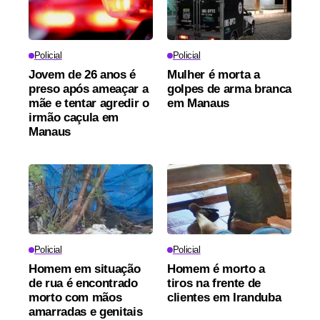
Policial
Policial
Jovem de 26 anos é
Mulher é morta a
preso após ameaçar a
golpes de arma branca
mãe e tentar agredir o
em Manaus
irmão caçula em
Manaus
Policial
Policial
Homem em situação
Homem é morto a
de rua é encontrado
tiros na frente de
morto com mãos
clientes em Iranduba
amarradas e genitais