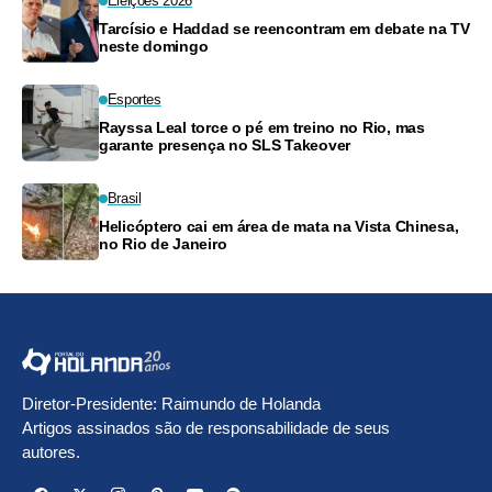
Eleições 2026
Tarcísio e Haddad se reencontram em debate na TV
neste domingo
Esportes
Rayssa Leal torce o pé em treino no Rio, mas
garante presença no SLS Takeover
Brasil
Helicóptero cai em área de mata na Vista Chinesa,
no Rio de Janeiro
Diretor-Presidente: Raimundo de Holanda
Artigos assinados são de responsabilidade de seus
autores.