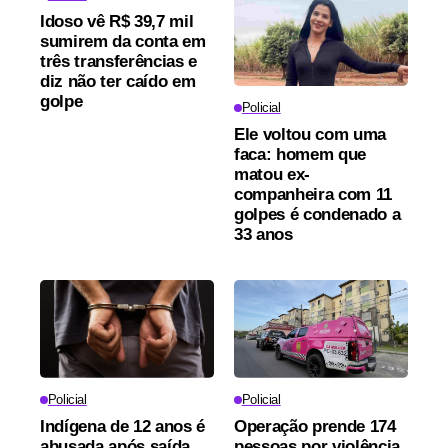
Idoso vê R$ 39,7 mil
sumirem da conta em
três transferências e
diz não ter caído em
golpe
Policial
Ele voltou com uma
faca: homem que
matou ex-
companheira com 11
golpes é condenado a
33 anos
Policial
Policial
Indígena de 12 anos é
Operação prende 174
abusada após saída
pessoas por violência