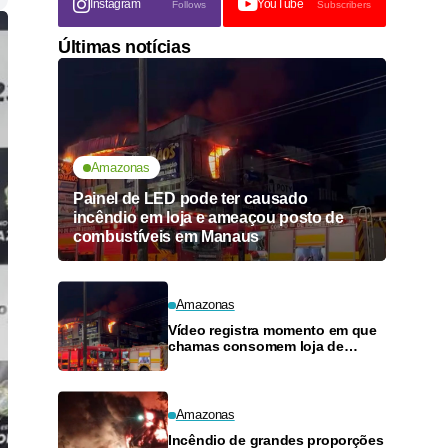
Instagram
YouTube
Follows
Subscribers
Últimas notícias
Amazonas
Painel de LED pode ter causado
incêndio em loja e ameaçou posto de
combustíveis em Manaus
Amazonas
Vídeo registra momento em que
chamas consomem loja de
materiais de construção no
Monte das Oliveiras
Amazonas
Incêndio de grandes proporções