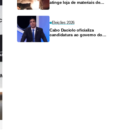
atinge loja de materiais de
construção no Monte das
Oliveiras
Eleições 2026
Cabo Daciolo oficializa
candidatura ao governo do
Amazonas pelo Mobiliza