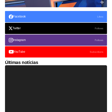
Facebook
Likes
Twitter
Follows
Instagram
Follows
YouTube
Subscribers
Últimas notícias