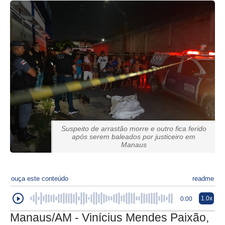
Suspeito de arrastão morre e outro fica ferido
após serem baleados por justiceiro em
Manaus
ouça este conteúdo
readme
1.0x
0:00
Manaus/AM - Vinícius Mendes Paixão,